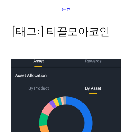
콘
문코
텐
츠
로
[태그:]
티끌모아코인
바
로
가
기