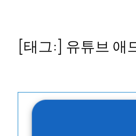
콘
텐
츠
로
[태그:]
유튜브 애
바
로
가
기