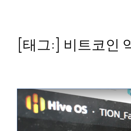
콘
텐
츠
로
[태그:]
비트코인 
바
로
가
기