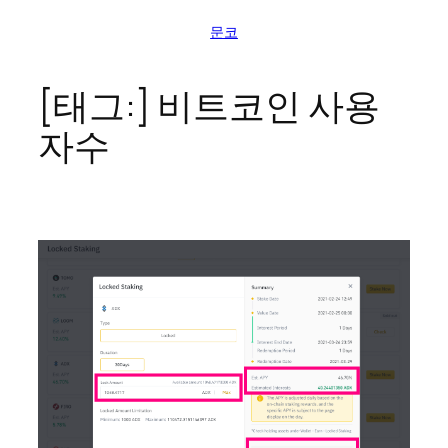
콘
문코
텐
츠
로
[태그:]
비트코인 사용
바
자수
로
가
기