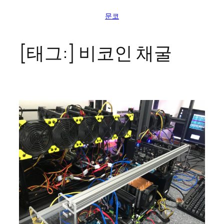
콘
문코
텐
츠
로
[태그:]
비코인 채굴
바
로
가
기