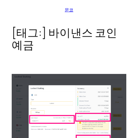
콘
문코
텐
츠
로
[태그:]
바이낸스 코인
바
예금
로
가
기