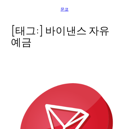
콘
문코
텐
츠
로
[태그:]
바이낸스 자유
바
예금
로
가
기