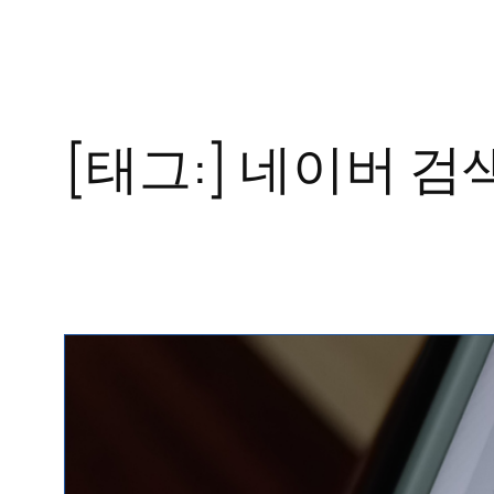
콘
텐
츠
로
[태그:]
네이버 검
바
로
가
기