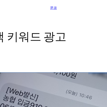
문코
색 키워드 광고