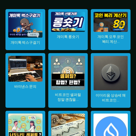
개미톡 롱숏기
개미톡 모투 코인
복리 계산...
개미톡 벅스구걸기
바이낸스 문의
비트코인 셀퍼럴
이더리움 상승세 왜
정말 괜찮을...
비트코인...