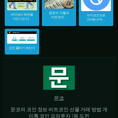
업토버, 10월의
바이낸스 레퍼럴
수이코인으로
비트코인 ...
너도나도 다...
250배 수익 ...
코인 물타기 계산기
문코
문코의 코인 정보 비트코인 선물 거래 방법 개
미톡 코인 모의투자 1등 도전