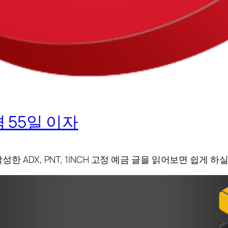
 55일 이자
ADX, PNT, 1INCH 고정 예금 글을 읽어보면 쉽게 하