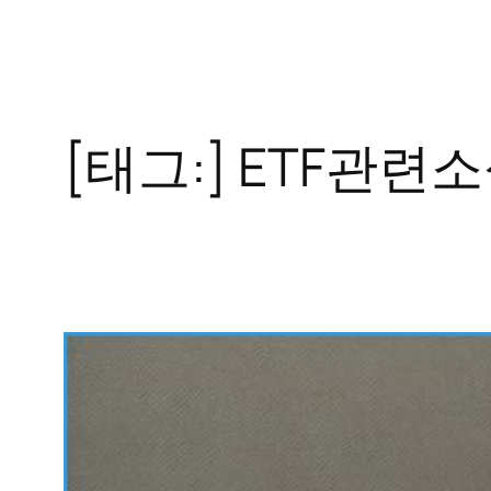
콘
텐
츠
로
[태그:]
ETF관련
바
로
가
기