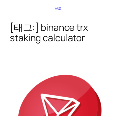
콘
문코
텐
츠
로
[태그:]
binance trx
바
staking calculator
로
가
기