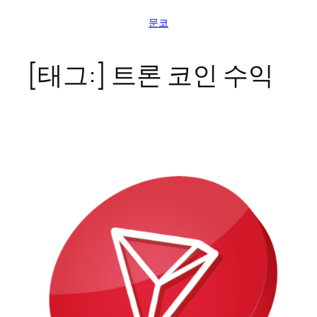
콘
문코
텐
츠
로
[태그:]
트론 코인 수익
바
로
가
기