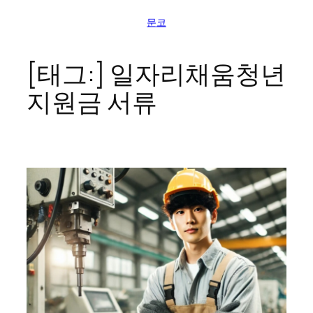
콘
문코
텐
츠
로
[태그:]
일자리채움청년
바
지원금 서류
로
가
기