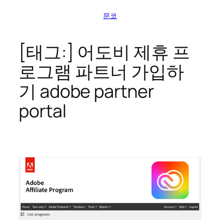
콘
문코
텐
츠
로
[태그:]
어도비 제휴 프
바
로그램 파트너 가입하
로
가
기 adobe partner
기
portal