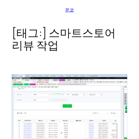
콘
문코
텐
츠
로
[태그:]
스마트스토어
바
리뷰 작업
로
가
기