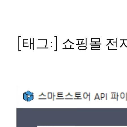
콘
텐
츠
로
[태그:]
쇼핑몰 전
바
로
가
기