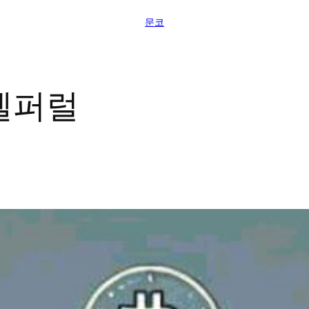
문코
셀퍼럴