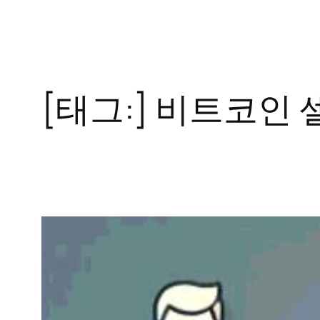
콘
텐
츠
로
[태그:]
비트코인 
바
로
가
기