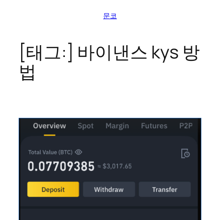
콘
문코
텐
츠
로
[태그:]
바이낸스 kys 방
바
법
로
가
기