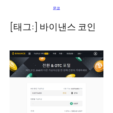
콘
문코
텐
츠
로
[태그:]
바이낸스 코인
바
로
가
기