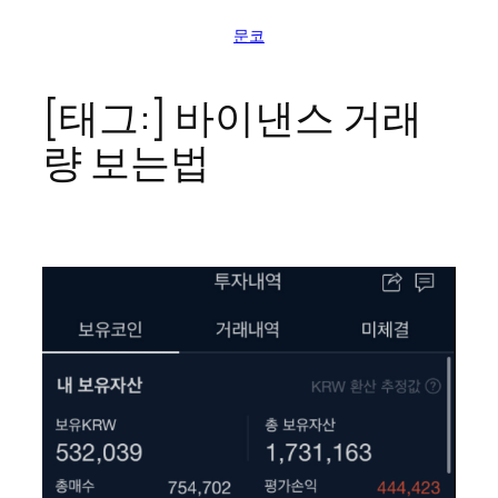
콘
문코
텐
츠
로
[태그:]
바이낸스 거래
바
량 보는법
로
가
기