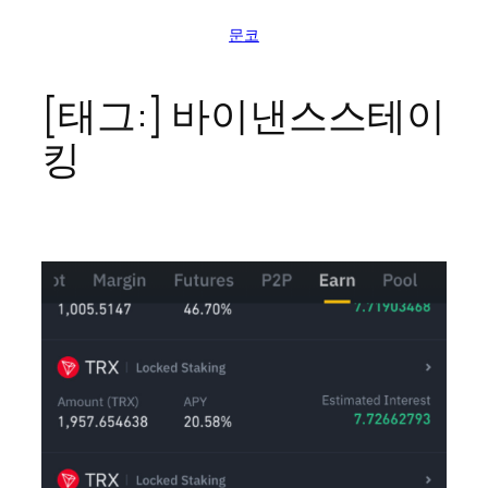
콘
문코
텐
츠
로
[태그:]
바이낸스스테이
바
킹
로
가
기