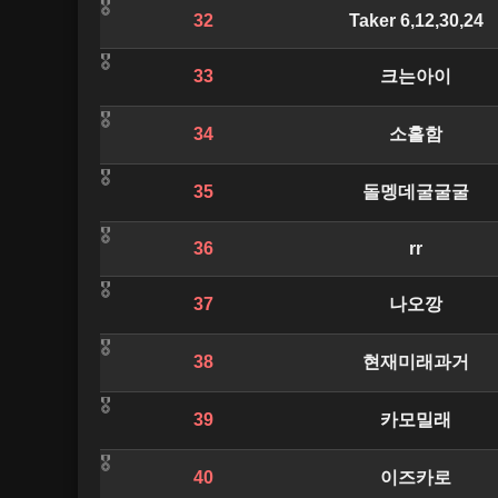
32
Taker 6,12,30,24
33
크는아이
34
소홀함
35
돌멩데굴굴굴
36
rr
37
나오깡
38
현재미래과거
39
카모밀래
40
이즈카로