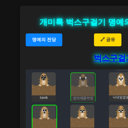
개미톡 벅스구걸기 명예의 전
명예의 전당
🔗 공유
벅스구걸