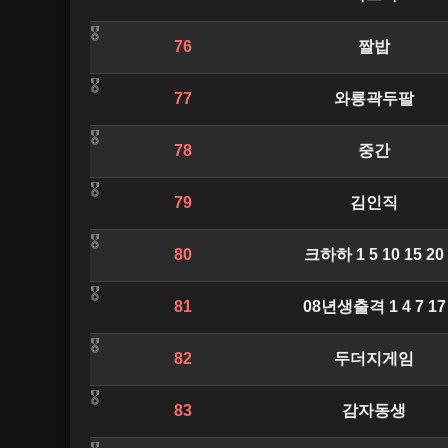
76
짤밥
77
와룡곽두팔
78
중간
79
김인직
80
크하하 1 5 10 15 20
81
08년생출격 1 4 7 17
82
두더지게임
83
감자동생