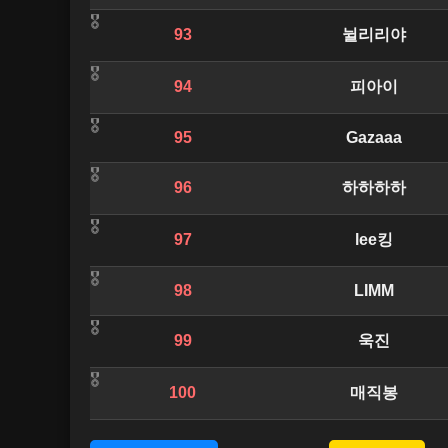
93
뉠리리야
94
피아이
95
Gazaaa
96
하하하하
97
lee킹
98
LIMM
99
욱진
100
매직봉