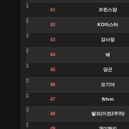
41
프린스얌
42
KO마스터
43
강사장
44
눼
45
양곤
46
모기야
47
fkfvm
48
랄프(이전2주차)
49
개미허리