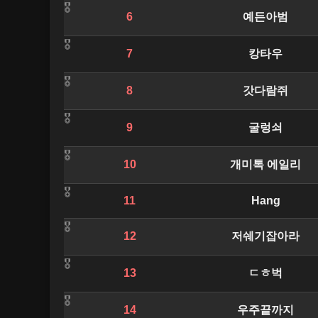
6
예든아범
7
캉타우
8
갓다람쥐
9
굴렁쇠
10
개미톡 에일리
11
Hang
12
저쉐기잡아라
13
ㄷㅎ벅
14
우주끝까지