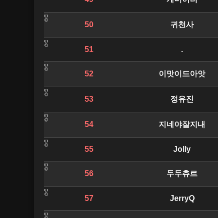
50
귀천사
51
.
52
이맛이드아앗
53
정유진
54
지네야잘지내
55
Jolly
56
두두츄르
57
JerryQ