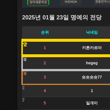
2025년 01월 23일 명예의 전당
순위
닉네임
1
키튼카르마
2
hegeg
3
숏숏숏숏77
4
1
5
일개미