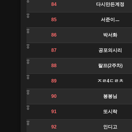
84
다시만든계정
85
서준이ㅡ
86
박서화
87
공포의시리
88
랄프(2주차)
89
ㅈㄹ4ㄷㄹㅊ
90
봉봉님
91
또시락
92
인디고