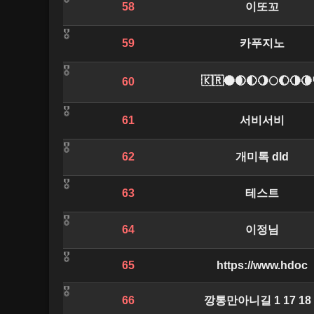
58
이또꼬
59
카푸지노
🇰🇷🌑🌒🌓🌖🌕🌔🌗
60
61
서비서비
62
개미톡 dld
63
테스트
64
이정님
65
https://www.hdoc
66
깡통만아니길 1 17 18 