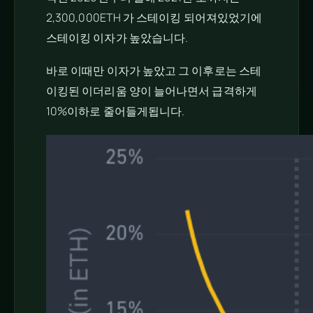
2,300,000ETH 가 스테이킹 되어져있었기에
스테이킹 이자가 높았습니다.
바로 이때만 이자가 높았고 그 이후로는 스테
이킹된 이더리움 양이 늘어나면서 급격하게
10%이하로 줄어들게됩니다.