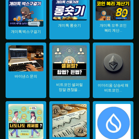
개미톡 롱숏기
개미톡 모투 코인
복리 계산...
개미톡 벅스구걸기
바이낸스 문의
비트코인 셀퍼럴
이더리움 상승세 왜
정말 괜찮을...
비트코인...