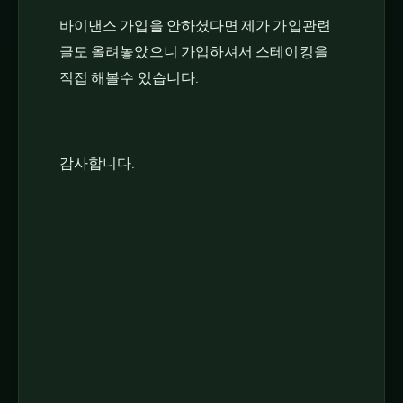
바이낸스 가입을 안하셨다면 제가 가입관련
글도 올려놓았으니 가입하셔서 스테이킹을
직접 해볼수 있습니다.
감사합니다.