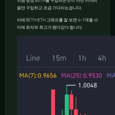
지금 당장 BETH를 구입하는것이 아닌 이더리
움만 구입하고 조금 기다리는겁니다.
아래 BETH/ETH 그래프를 잘 보면 4~7개월 사
이에 최저와 최고가 왔다갔다 합니다.