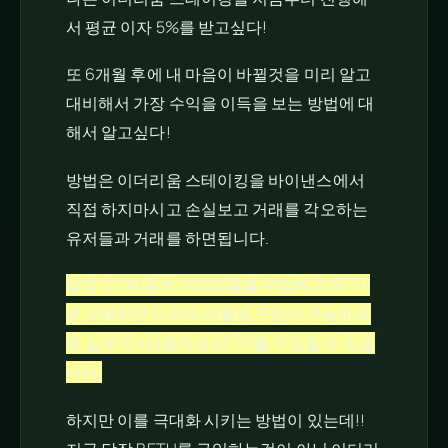
서 평균 이자 5%를 받고싶다!
또 6개월 후에 내 마음이 바뀔것을 미리 알고
대비해서 가장 수익을 이득을 보는 방법에 대
해서 알고싶다!
방법은 이더리움 스테이킹을 바이낸스에서
직접 하지마시고 손실보고 거래를 각오하는
유저들과 거래를 하면됩니다.
당장 100만원치 이더리움을 구입하고 BETH
로 교체하면 0.96% 비율로 구입이 가능하므
로 실제 104만원치의 BETH를 구입할 수 있습
니다.
하지만 이를 극대화 시키는 방법이 있는데!!