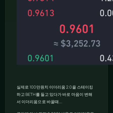
실제로 100만원치 이더리움 2.0을 스테이킹
하고 BETH를 들고 있다가 바로 마음이 변해
서 이더리움으로 바꿀때….