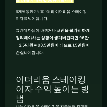
로 1개월에 대략 4,166원이 됩니다.
6개월동안 25,000원의 이더리움 스테이킹
이자를 받게됩니다.
코인을 불가피하게
그런데 마음이 바뀌거나
정리해야하는 상황이 생겨버린다면 96만
+ 2.5만원 = 98.5만원이 되므로 1.5만원이
손실
나게됩니다.
이더리움 스테이킹
이자 수익 높이는 방
법
나는 이더리움 스테이킹을 지금부터 진행해