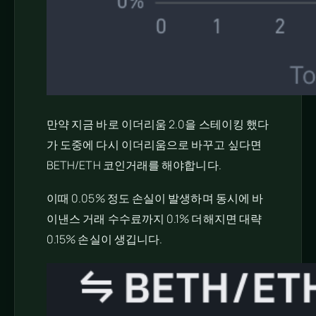
만약 지금 바로 이더리움 2.0을 스테이킹 했다
가 도중에 다시 이더리움으로 바꾸고 싶다면
BETH/ETH 코인거래를 해야합니다.
이때 0.05% 정도 손실이 발생하며 동시에 바
이낸스 거래 수수료까지 0.1% 더해지면 대략
0.15% 손실이 생깁니다.