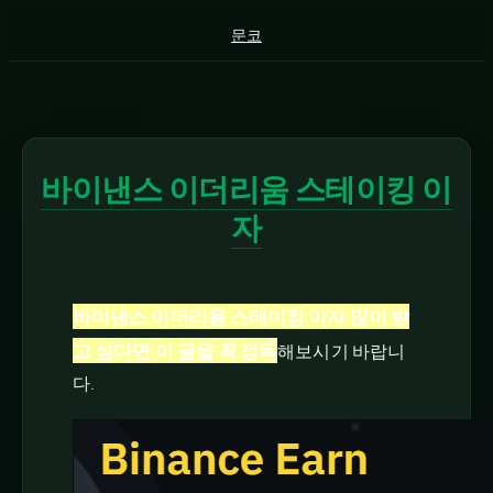
콘
문코
텐
츠
로
바
로
바이낸스 이더리움 스테이킹 이
가
기
자
바이낸스 이더리움 스테이킹 이자 많이 받
고 싶다면 이 글을 꼭 정독
해보시기 바랍니
다.