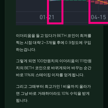
이더리움을 들고 있다가 BETH 코인이 최저를
찍는 시점 대략 2~3개월 후에 0.9정도에 구입
하는겁니다.
그렇게 되면 100만원치의 이더리움이 111만원
치의 BETH 코인으로 바뀌게되어 바꾸는 순간
바로 11%의 스테이킹 이자를 얻게됩니다.
그리고 그때부터 최고가인 1 비율까지 올라가
면 그냥 바로 거래하더라도 10% 수익을 받게
됩니다.