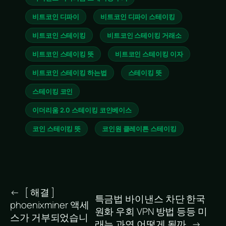
비트코인 디파이
비트코인 디파이 스테이킹
비트코인 스테이킹
비트코인 스테이킹 거래소
비트코인 스테이킹 뜻
비트코인 스테이킹 이자
비트코인 스테이킹 하는법
스테이킹 뜻
스테이킹 코인
이더리움 2.0 스테이킹 코인베이스
코인 스테이킹 뜻
코인원 클레이튼 스테이킹
←
[ 해결 ]
특금법 바이낸스 차단 한국
phoenixminer 액세
원화 우회 VPN 방법 등등 미
스가 거부되었습니
래는 과연 어떻게 될까
→