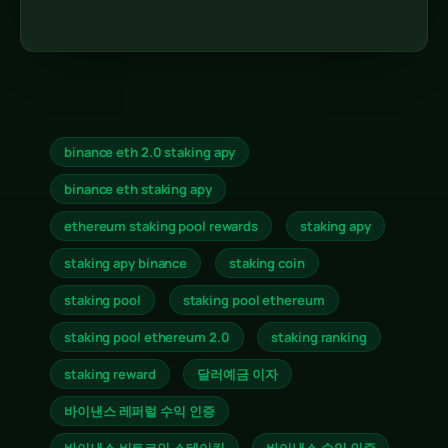
binance eth 2.0 staking apy
binance eth staking apy
ethereum staking pool rewards
staking apy
staking apy binance
staking coin
staking pool
staking pool ethereum
staking pool ethereum 2.0
staking ranking
staking reward
달러예금 이자
바이낸스 레퍼럴 수익 인증
바이낸스 비트코인 스테이킹
바이낸스 수익 인증